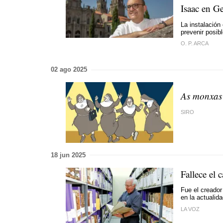
Isaac en G
La instalación
prevenir posib
O. P. ARCA
02 ago 2025
As monxas
SIRO
18 jun 2025
Fallece el
Fue el creador
en la actualid
LA VOZ