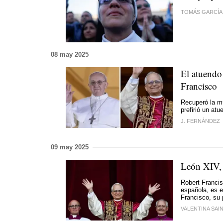
TOMÁS GARCÍA
08 may 2025
El atuendo
Francisco
Recuperó la mu
prefirió un at
J. FERNÁNDEZ
09 may 2025
León XIV, 
Robert Franci
española, es e
Francisco, su
VALENTINA SAIN