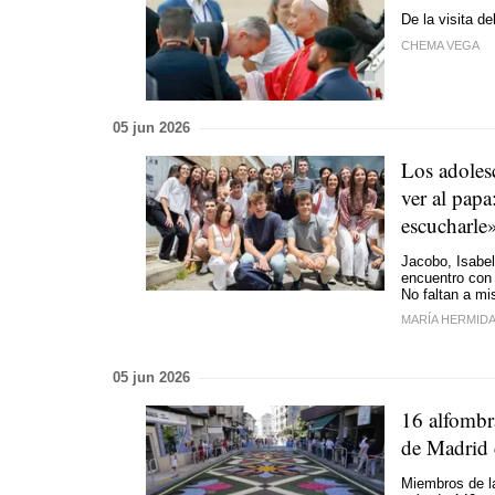
De la visita 
CHEMA VEGA
05 jun 2026
Los adoles
ver al pap
escucharle
Jacobo, Isabel
encuentro con 
No faltan a mi
MARÍA HERMID
05 jun 2026
16 alfombra
de Madrid 
Miembros de la