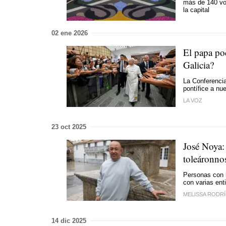
más de 140 vol
la capital
02 ene 2026
El papa po
Galicia?
La Conferencia 
pontífice a nu
LA VOZ
23 oct 2025
José Noya:
toleáronno
Personas con h
con varias ent
MELISSA RODR
14 dic 2025