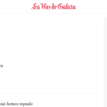
ca
esia hemos topado