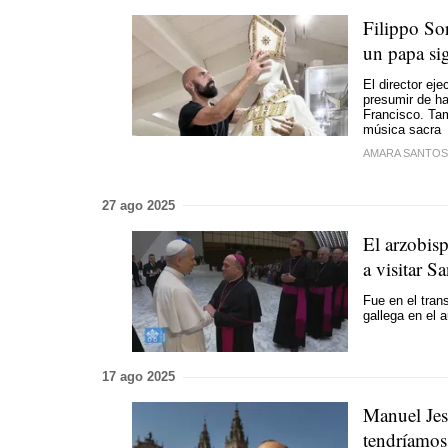
Filippo Sor
un papa sig
El director eje
presumir de ha
Francisco. Tam
música sacra
AMARA SANTOS
27 ago 2025
El arzobis
a visitar S
Fue en el tran
gallega en el 
17 ago 2025
Manuel Jes
tendríamos