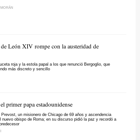
 MORÁN
 de León XIV rompe con la austeridad de
ceta roja y la estola papal a los que renunció Bergoglio, que
uendo más discreto y sencillo
el primer papa estadounidense
s Prevost, un misionero de Chicago de 69 años y ascendencia
l nuevo obispo de Roma; en su discurso pidió la paz y recordó a
 predecesor
I