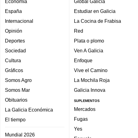
Economía
Global Galicia
España
Estudiar en Galicia
Internacional
La Cocina de Frabisa
Opinión
Red
Deportes
Plata o plomo
Sociedad
Ven A Galicia
Cultura
Enfoque
Gráficos
Vive el Camino
Somos Agro
La Mochila Roja
Somos Mar
Galicia Innova
Obituarios
SUPLEMENTOS
Mercados
La Galicia Económica
Fugas
El tiempo
Yes
Mundial 2026