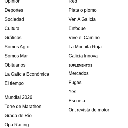
Opinión
Red
Deportes
Plata o plomo
Sociedad
Ven A Galicia
Cultura
Enfoque
Gráficos
Vive el Camino
Somos Agro
La Mochila Roja
Somos Mar
Galicia Innova
Obituarios
SUPLEMENTOS
Mercados
La Galicia Económica
Fugas
El tiempo
Yes
Mundial 2026
Escuela
Torre de Marathon
On, revista de motor
Grada de Río
Opa Racing