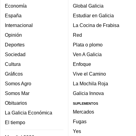
Economía
Global Galicia
España
Estudiar en Galicia
Internacional
La Cocina de Frabisa
Opinión
Red
Deportes
Plata o plomo
Sociedad
Ven A Galicia
Cultura
Enfoque
Gráficos
Vive el Camino
Somos Agro
La Mochila Roja
Somos Mar
Galicia Innova
Obituarios
SUPLEMENTOS
Mercados
La Galicia Económica
Fugas
El tiempo
Yes