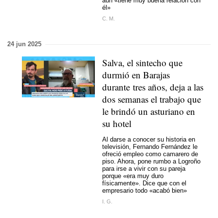
aún «tiene muy buena relación con
él»
C. M.
24 jun 2025
Salva, el sintecho que
durmió en Barajas
durante tres años, deja a las
dos semanas el trabajo que
le brindó un asturiano en
su hotel
Al darse a conocer su historia en
televisión, Fernando Fernández le
ofreció empleo como camarero de
piso. Ahora, pone rumbo a Logroño
para irse a vivir con su pareja
porque «era muy duro
físicamente». Dice que con el
empresario todo «acabó bien»
I. G.