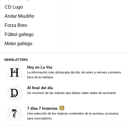
CD Lugo
Andar Miudiño
Forza Breo
Fútbol gallego
Motor gallego
NEWSLETTERS
Hoy en La Voz
La información más destacada del día, de lunes a viernes a primera
hora de la mañana
Al final del día
Un resumen de las noticias que debes saber antes de acostarte
7 días 7 historias
Una selección de los mejores contenidos de la semana, exclusiva
para suscriptores