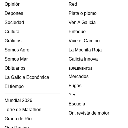
Opinión
Red
Deportes
Plata o plomo
Sociedad
Ven A Galicia
Cultura
Enfoque
Gráficos
Vive el Camino
Somos Agro
La Mochila Roja
Somos Mar
Galicia Innova
Obituarios
SUPLEMENTOS
Mercados
La Galicia Económica
Fugas
El tiempo
Yes
Mundial 2026
Escuela
Torre de Marathon
On, revista de motor
Grada de Río
Opa Racing