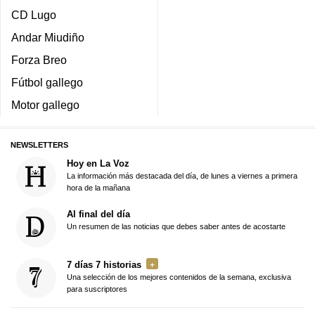
CD Lugo
Andar Miudiño
Forza Breo
Fútbol gallego
Motor gallego
NEWSLETTERS
Hoy en La Voz
La información más destacada del día, de lunes a viernes a primera
hora de la mañana
Al final del día
Un resumen de las noticias que debes saber antes de acostarte
7 días 7 historias
Una selección de los mejores contenidos de la semana, exclusiva
para suscriptores