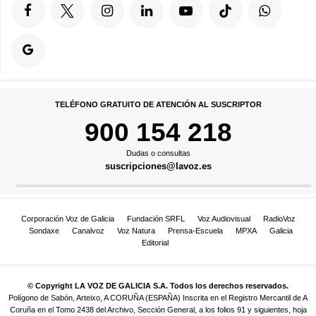
TELÉFONO GRATUITO DE ATENCIÓN AL SUSCRIPTOR
900 154 218
Dudas o consultas
suscripciones@lavoz.es
Corporación Voz de Galicia
Fundación SRFL
Voz Audiovisual
RadioVoz
Sondaxe
Canalvoz
Voz Natura
Prensa-Escuela
MPXA
Galicia
Editorial
© Copyright LA VOZ DE GALICIA S.A. Todos los derechos reservados.
Polígono de Sabón, Arteixo, A CORUÑA (ESPAÑA) Inscrita en el Registro Mercantil de A
Coruña en el Tomo 2438 del Archivo, Sección General, a los folios 91 y siguientes, hoja