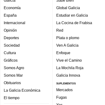
Galicia
Sabe Bien
Economía
Global Galicia
España
Estudiar en Galicia
Internacional
La Cocina de Frabisa
Opinión
Red
Deportes
Plata o plomo
Sociedad
Ven A Galicia
Cultura
Enfoque
Gráficos
Vive el Camino
Somos Agro
La Mochila Roja
Somos Mar
Galicia Innova
Obituarios
SUPLEMENTOS
Mercados
La Galicia Económica
Fugas
El tiempo
Yes