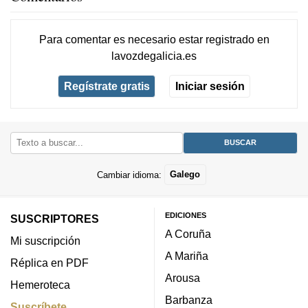
Para comentar es necesario
estar registrado
en
lavozdegalicia.es
Regístrate gratis
Iniciar sesión
Cambiar idioma:
Galego
EDICIONES
SUSCRIPTORES
A Coruña
Mi suscripción
A Mariña
Réplica en PDF
Arousa
Hemeroteca
Barbanza
Suscríbete