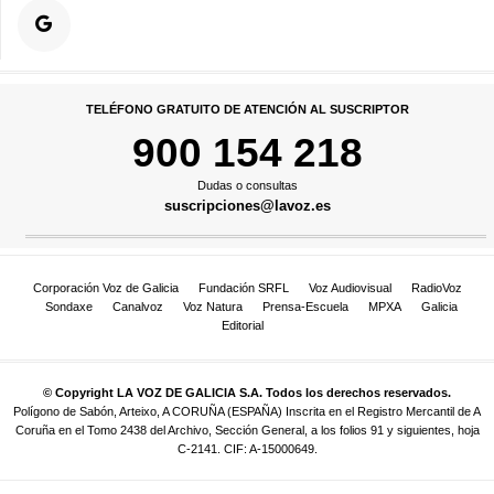
TELÉFONO GRATUITO DE ATENCIÓN AL SUSCRIPTOR
900 154 218
Dudas o consultas
suscripciones@lavoz.es
Corporación Voz de Galicia
Fundación SRFL
Voz Audiovisual
RadioVoz
Sondaxe
Canalvoz
Voz Natura
Prensa-Escuela
MPXA
Galicia
Editorial
© Copyright LA VOZ DE GALICIA S.A. Todos los derechos reservados.
Polígono de Sabón, Arteixo, A CORUÑA (ESPAÑA) Inscrita en el Registro Mercantil de A
Coruña en el Tomo 2438 del Archivo, Sección General, a los folios 91 y siguientes, hoja
C-2141. CIF: A-15000649.