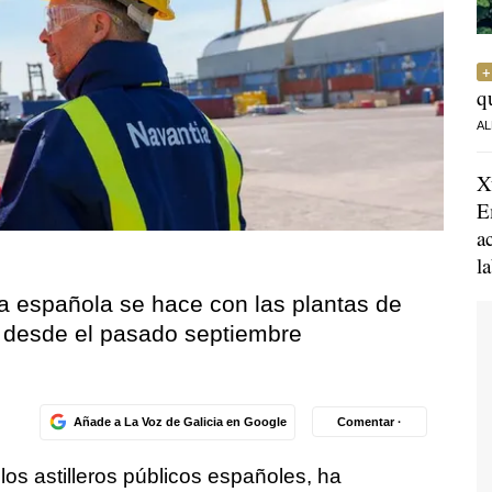
q
AL
X
E
a
l
ica española se hace con las plantas de
 desde el pasado septiembre
Añade a La Voz de Galicia en Google
Comentar ·
e los astilleros públicos españoles, ha