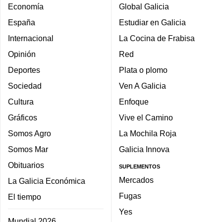
Economía
Global Galicia
España
Estudiar en Galicia
Internacional
La Cocina de Frabisa
Opinión
Red
Deportes
Plata o plomo
Sociedad
Ven A Galicia
Cultura
Enfoque
Gráficos
Vive el Camino
Somos Agro
La Mochila Roja
Somos Mar
Galicia Innova
Obituarios
SUPLEMENTOS
Mercados
La Galicia Económica
Fugas
El tiempo
Yes
Mundial 2026