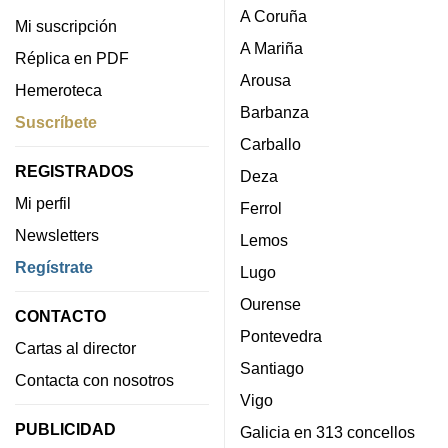
A Coruña
Mi suscripción
A Mariña
Réplica en PDF
Arousa
Hemeroteca
Barbanza
Suscríbete
Carballo
REGISTRADOS
Deza
Mi perfil
Ferrol
Newsletters
Lemos
Regístrate
Lugo
Ourense
CONTACTO
Pontevedra
Cartas al director
Santiago
Contacta con nosotros
Vigo
PUBLICIDAD
Galicia en 313 concellos