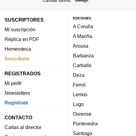
Cambiar idioma:
Galego
EDICIONES
SUSCRIPTORES
A Coruña
Mi suscripción
A Mariña
Réplica en PDF
Arousa
Hemeroteca
Barbanza
Suscríbete
Carballo
REGISTRADOS
Deza
Mi perfil
Ferrol
Newsletters
Lemos
Regístrate
Lugo
Ourense
CONTACTO
Pontevedra
Cartas al director
Santiago