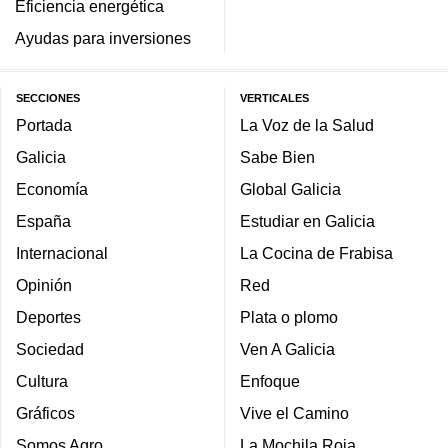
Eficiencia energética
Ayudas para inversiones
SECCIONES
VERTICALES
Portada
La Voz de la Salud
Galicia
Sabe Bien
Economía
Global Galicia
España
Estudiar en Galicia
Internacional
La Cocina de Frabisa
Opinión
Red
Deportes
Plata o plomo
Sociedad
Ven A Galicia
Cultura
Enfoque
Gráficos
Vive el Camino
Somos Agro
La Mochila Roja