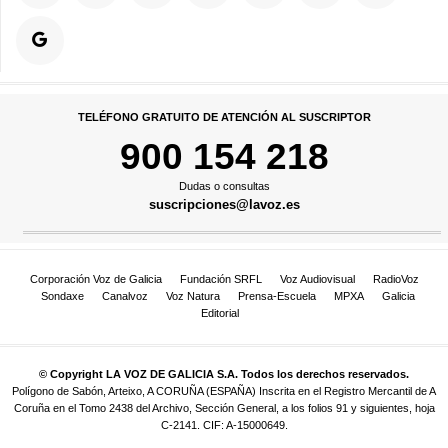
TELÉFONO GRATUITO DE ATENCIÓN AL SUSCRIPTOR
900 154 218
Dudas o consultas
suscripciones@lavoz.es
Corporación Voz de Galicia
Fundación SRFL
Voz Audiovisual
RadioVoz
Sondaxe
Canalvoz
Voz Natura
Prensa-Escuela
MPXA
Galicia
Editorial
© Copyright LA VOZ DE GALICIA S.A. Todos los derechos reservados.
Polígono de Sabón, Arteixo, A CORUÑA (ESPAÑA) Inscrita en el Registro Mercantil de A
Coruña en el Tomo 2438 del Archivo, Sección General, a los folios 91 y siguientes, hoja
C-2141. CIF: A-15000649.