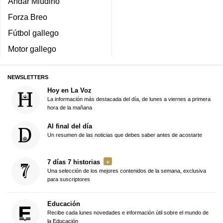
Andar Miudiño
Forza Breo
Fútbol gallego
Motor gallego
NEWSLETTERS
Hoy en La Voz
La información más destacada del día, de lunes a viernes a primera
hora de la mañana
Al final del día
Un resumen de las noticias que debes saber antes de acostarte
7 días 7 historias
Una selección de los mejores contenidos de la semana, exclusiva
para suscriptores
Educación
Recibe cada lunes novedades e información útil sobre el mundo de
la Educación