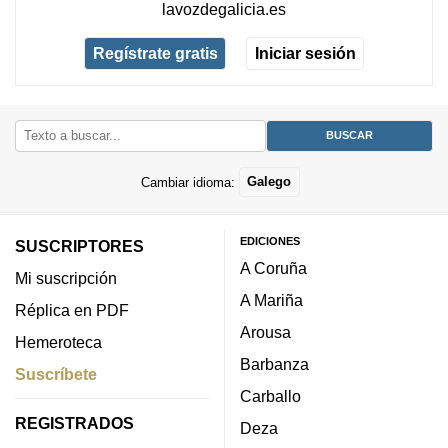
lavozdegalicia.es
Regístrate gratis
Iniciar sesión
Cambiar idioma:
Galego
EDICIONES
SUSCRIPTORES
A Coruña
Mi suscripción
A Mariña
Réplica en PDF
Arousa
Hemeroteca
Barbanza
Suscríbete
Carballo
REGISTRADOS
Deza