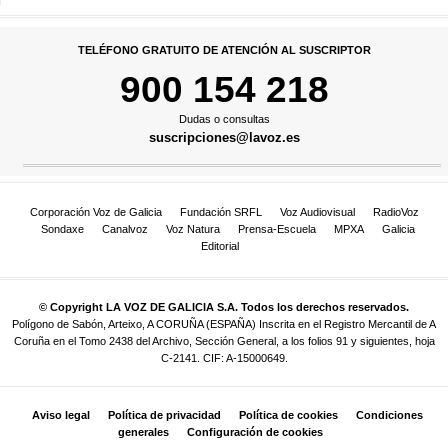
TELÉFONO GRATUITO DE ATENCIÓN AL SUSCRIPTOR
900 154 218
Dudas o consultas
suscripciones@lavoz.es
Corporación Voz de Galicia
Fundación SRFL
Voz Audiovisual
RadioVoz
Sondaxe
Canalvoz
Voz Natura
Prensa-Escuela
MPXA
Galicia
Editorial
© Copyright LA VOZ DE GALICIA S.A. Todos los derechos reservados.
Polígono de Sabón, Arteixo, A CORUÑA (ESPAÑA) Inscrita en el Registro Mercantil de A
Coruña en el Tomo 2438 del Archivo, Sección General, a los folios 91 y siguientes, hoja
C-2141. CIF: A-15000649.
Aviso legal
Política de privacidad
Política de cookies
Condiciones
generales
Configuración de cookies