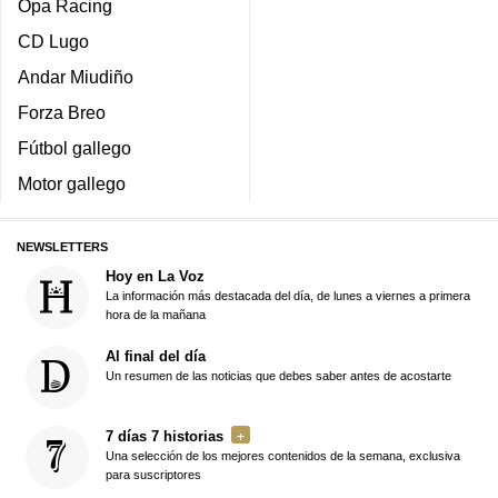
Opa Racing
CD Lugo
Andar Miudiño
Forza Breo
Fútbol gallego
Motor gallego
NEWSLETTERS
Hoy en La Voz
La información más destacada del día, de lunes a viernes a primera
hora de la mañana
Al final del día
Un resumen de las noticias que debes saber antes de acostarte
7 días 7 historias
Una selección de los mejores contenidos de la semana, exclusiva
para suscriptores