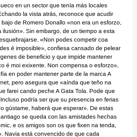
hueco en un sector que tenía más locales
chando la vista atrás, reconoce que acudir
l bajo de Romero Donallo
«non era un esforzo,
 ilusión»
. Sin embargo, de un tiempo a esta
resquebrajarse.
«Non podes competir coa
des é imposible»,
confiesa cansado de pelear
genes de beneficio y que impide mantener
co é moi exixente. Non compensa o esforzo»
,
nfía en poder mantener parte de la marca A
ernet, pero asegura que
«aínda que teño na
que farei cando peche A Gata Tola. Pode que
 Incluso podría ser que su presencia en ferias
o gústame, haberá que esperar
». De estas
Santiago se queda con las amistades hechas
mic, e os amigos son os que fixen na tenda,
». Navia está convencido de que cada