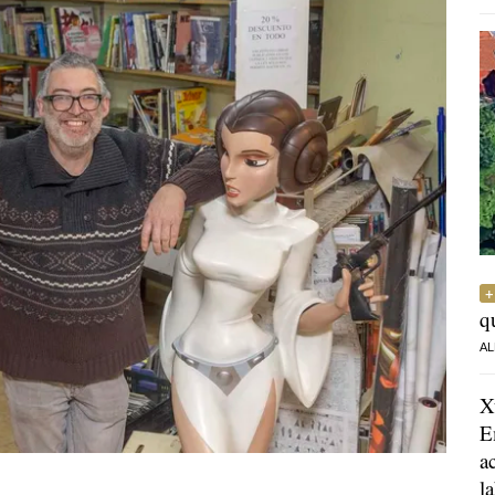
q
AL
X
E
a
l