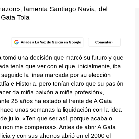
mazon»
, lamenta Santiago Navia, del
 Gata Tola
Añade a La Voz de Galicia en Google
Comentar ·
a
tomó una decisión que marcó su futuro y que
da tenía que ver con el que, inicialmente, iba
r seguido la línea marcada por su elección
fía e Historia, pero tenían claro que su pasión
acer da miña paixón a miña profesión»,
nte 25 años ha estado al frente de A Gata
ó hace unas semanas la liquidación con la idea
e julio. «
Ten que ser así, porque acaba o
ue non me compensa».
Antes de abrir A Gata
licia y con sus ahorros abrió en el 2000 el