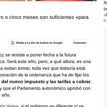
N
i
«
ro o cinco meses son suficientes «
para
O.
Añade a La Voz de Galicia en Google
Comentar ·
ín
se resiste a poner fecha a la futura
ica. Será este año, pero, a qué altura, es una
as evitan entrar, toda vez que todavía está
boración de la ordenanza que ha de fijar los
 del nuevo impuesto y las tarifas a cobrar
,
ley que el Parlamento autonómico aprobó con
e año.
rja Verea
, si el gobierno es diligente sí se