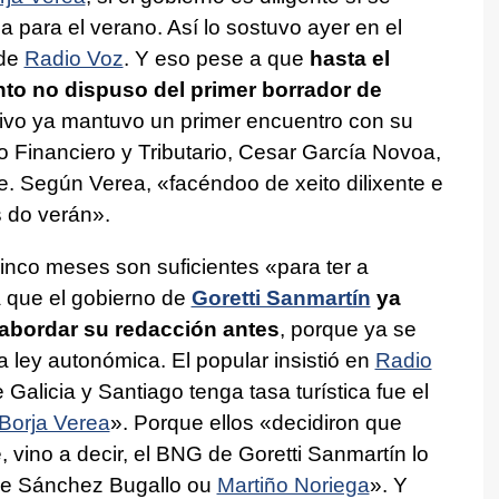
 para el verano. Así lo sostuvo ayer en el
 de
Radio Voz
. Y eso pese a que
hasta el
to no dispuso del primer borrador de
utivo ya mantuvo un primer encuentro con su
o Financiero y Tributario, Cesar García Novoa,
de. Según Verea, «
facéndoo de xeito dilixente e
s do verán
».
cinco meses son suficientes «
para ter a
 que el gobierno de
Goretti Sanmartín
ya
 abordar su redacción antes
, porque ya se
la ley autonómica. El popular insistió en
Radio
Galicia y Santiago tenga tasa turística fue el
Borja Verea
». Porque ellos «decidiron que
, vino a decir, el BNG de Goretti Sanmartín lo
ue Sánchez Bugallo ou
Martiño Noriega
»
. Y