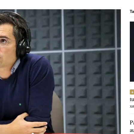
Ta
t
XA
P
a