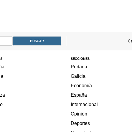
Ca
ES
SECCIONES
ña
Portada
ña
Galicia
Economía
za
España
lo
Internacional
Opinión
Deportes