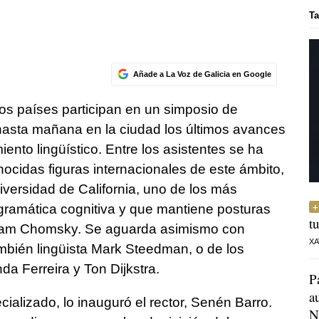
Ta
Añade a La Voz de Galicia en Google
os países participan en un simposio de
hasta mañana en la ciudad los últimos avances
iento lingüístico. Entre los asistentes se ha
ocidas figuras internacionales de este ámbito,
versidad de California, uno de los más
gramática cognitiva y que mantiene posturas
t
Noam Chomsky. Se aguarda asimismo con
XA
ambién lingüista Mark Steedman, o de los
a Ferreira y Ton Dijkstra.
P
a
ializado, lo inauguró el rector, Senén Barro.
N