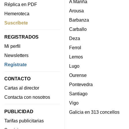
A Mariña
Réplica en PDF
Arousa
Hemeroteca
Barbanza
Suscríbete
Carballo
REGISTRADOS
Deza
Mi perfil
Ferrol
Newsletters
Lemos
Regístrate
Lugo
Ourense
CONTACTO
Pontevedra
Cartas al director
Santiago
Contacta con nosotros
Vigo
PUBLICIDAD
Galicia en 313 concellos
Tarifas publicitarias