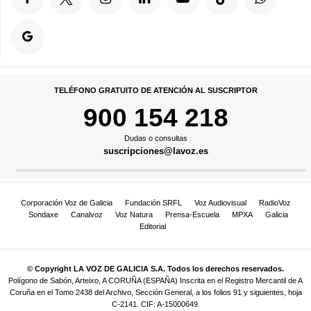
TELÉFONO GRATUITO DE ATENCIÓN AL SUSCRIPTOR
900 154 218
Dudas o consultas
suscripciones@lavoz.es
Corporación Voz de Galicia
Fundación SRFL
Voz Audiovisual
RadioVoz
Sondaxe
Canalvoz
Voz Natura
Prensa-Escuela
MPXA
Galicia
Editorial
© Copyright LA VOZ DE GALICIA S.A. Todos los derechos reservados.
Polígono de Sabón, Arteixo, A CORUÑA (ESPAÑA) Inscrita en el Registro Mercantil de A
Coruña en el Tomo 2438 del Archivo, Sección General, a los folios 91 y siguientes, hoja
C-2141. CIF: A-15000649.