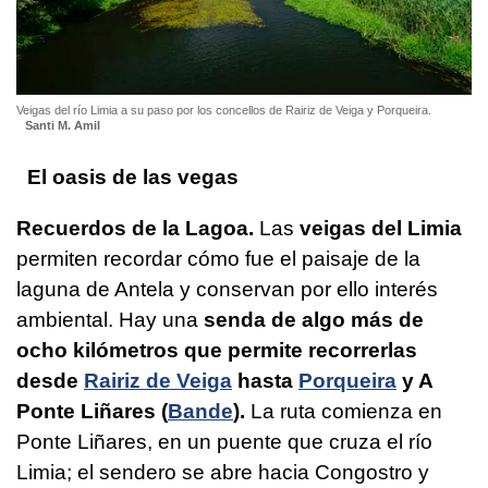
Veigas del río Limia a su paso por los concellos de Rairiz de Veiga y Porqueira.
Santi M. Amil
El oasis de las vegas
Recuerdos de la Lagoa.
Las
veigas del Limia
permiten recordar cómo fue el paisaje de la
laguna de Antela y conservan por ello interés
ambiental. Hay una
senda de algo más de
ocho kilómetros que permite recorrerlas
desde
Rairiz de Veiga
hasta
Porqueira
y A
Ponte Liñares (
Bande
).
La ruta comienza en
Ponte Liñares, en un puente que cruza el río
Limia; el sendero se abre hacia Congostro y