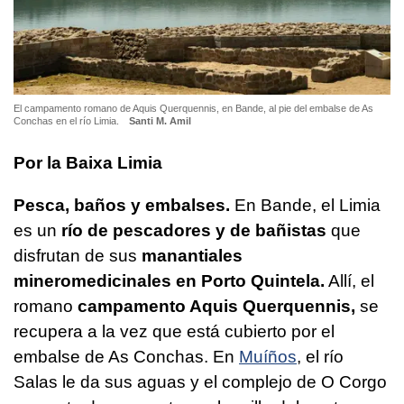
El campamento romano de Aquis Querquennis, en Bande, al pie del embalse de As
Conchas en el río Limia.
Santi M. Amil
Por la Baixa Limia
Pesca, baños y embalses.
En Bande, el Limia
es un
río de pescadores y de bañistas
que
disfrutan de sus
manantiales
mineromedicinales en Porto Quintela.
Allí, el
romano
campamento Aquis Querquennis,
se
recupera a la vez que está cubierto por el
embalse de As Conchas. En
Muíños
, el río
Salas le da sus aguas y el complejo de O Corgo