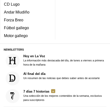
CD Lugo
Andar Miudiño
Forza Breo
Fútbol gallego
Motor gallego
NEWSLETTERS
Hoy en La Voz
La información más destacada del día, de lunes a viernes a primera
hora de la mañana
Al final del día
Un resumen de las noticias que debes saber antes de acostarte
7 días 7 historias
Una selección de los mejores contenidos de la semana, exclusiva
para suscriptores