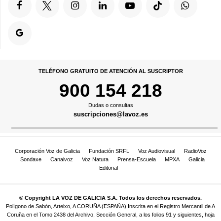
TELÉFONO GRATUITO DE ATENCIÓN AL SUSCRIPTOR
900 154 218
Dudas o consultas
suscripciones@lavoz.es
Corporación Voz de Galicia
Fundación SRFL
Voz Audiovisual
RadioVoz
Sondaxe
Canalvoz
Voz Natura
Prensa-Escuela
MPXA
Galicia
Editorial
© Copyright LA VOZ DE GALICIA S.A. Todos los derechos reservados.
Polígono de Sabón, Arteixo, A CORUÑA (ESPAÑA) Inscrita en el Registro Mercantil de A
Coruña en el Tomo 2438 del Archivo, Sección General, a los folios 91 y siguientes, hoja