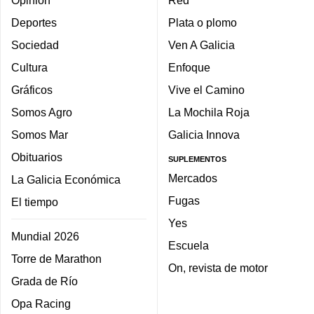
Opinión
Red
Deportes
Plata o plomo
Sociedad
Ven A Galicia
Cultura
Enfoque
Gráficos
Vive el Camino
Somos Agro
La Mochila Roja
Somos Mar
Galicia Innova
Obituarios
SUPLEMENTOS
Mercados
La Galicia Económica
Fugas
El tiempo
Yes
Mundial 2026
Escuela
Torre de Marathon
On, revista de motor
Grada de Río
Opa Racing