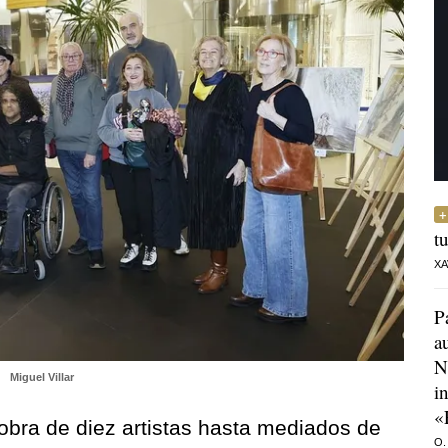
t
XA
P
a
N
a
Miguel Villar
i
«
 obra de diez artistas hasta mediados de
O.