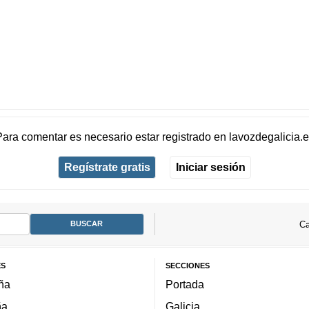
Para comentar es necesario
estar registrado
en
lavozdegalicia.
Regístrate gratis
Iniciar sesión
Ca
ES
SECCIONES
ña
Portada
ña
Galicia