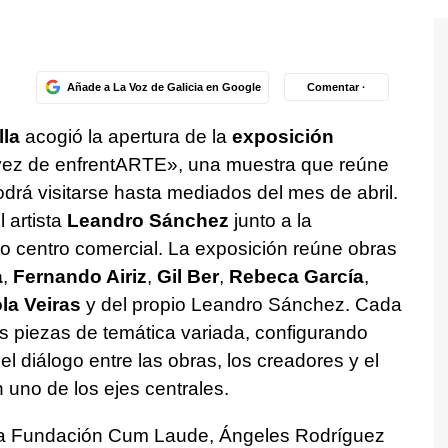
Añade a La Voz de Galicia en Google
Comentar ·
lla
acogió la apertura de la
exposición
vez de enfrentARTE», una muestra que reúne
odrá visitarse hasta mediados del mes de abril.
l artista
Leandro Sánchez
junto a la
io centro comercial. La exposición reúne obras
a
,
Fernando Airiz
,
Gil Ber
,
Rebeca García
,
la Veiras
y del propio Leandro Sánchez. Cada
as piezas de temática variada, configurando
l diálogo entre las obras, los creadores y el
 uno de los ejes centrales.
e la Fundación Cum Laude, Ángeles Rodríguez