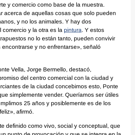
 arte y comercio como base de la muestra.
 acerca de aquellas cosas que solo pueden
manos, y no los animales. Y hay dos
l comercio y la otra es la
pintura
. Y estos
apuestos no lo están tanto, pueden convivir
 encontrarse y no enfrentarse», señaló
onte Vella, Jorge Bermello, destacó,
romiso del centro comercial con la ciudad y
rciantes de la ciudad concebimos esto, Ponte
que simplemente vender. Queríamos ser útiles
umplimos 25 años y posiblemente es de los
liz», afirmó.
te definido como vivo, social y conceptual, que
 un punto de provocación y que se integra en la