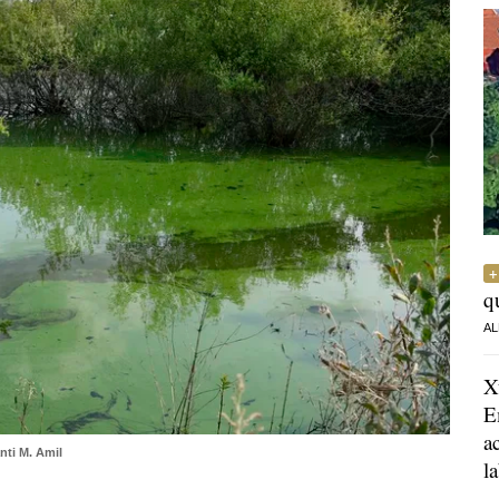
q
AL
X
E
a
nti M. Amil
l