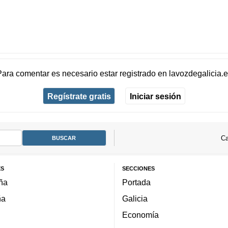
Para comentar es necesario
estar registrado
en
lavozdegalicia.
Regístrate gratis
Iniciar sesión
Ca
ES
SECCIONES
ña
Portada
ña
Galicia
Economía