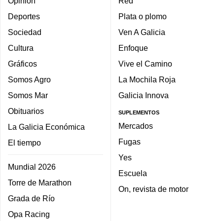
Opinión
Red
Deportes
Plata o plomo
Sociedad
Ven A Galicia
Cultura
Enfoque
Gráficos
Vive el Camino
Somos Agro
La Mochila Roja
Somos Mar
Galicia Innova
Obituarios
SUPLEMENTOS
Mercados
La Galicia Económica
Fugas
El tiempo
Yes
Mundial 2026
Escuela
Torre de Marathon
On, revista de motor
Grada de Río
Opa Racing