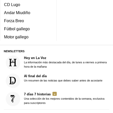
CD Lugo
Andar Miudiño
Forza Breo
Fútbol gallego
Motor gallego
NEWSLETTERS
Hoy en La Voz
La información más destacada del día, de lunes a viernes a primera
hora de la mañana
Al final del día
Un resumen de las noticias que debes saber antes de acostarte
7 días 7 historias
Una selección de los mejores contenidos de la semana, exclusiva
para suscriptores