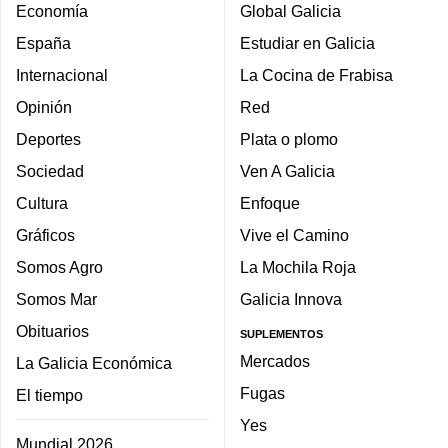
Economía
Global Galicia
España
Estudiar en Galicia
Internacional
La Cocina de Frabisa
Opinión
Red
Deportes
Plata o plomo
Sociedad
Ven A Galicia
Cultura
Enfoque
Gráficos
Vive el Camino
Somos Agro
La Mochila Roja
Somos Mar
Galicia Innova
Obituarios
SUPLEMENTOS
Mercados
La Galicia Económica
Fugas
El tiempo
Yes
Mundial 2026