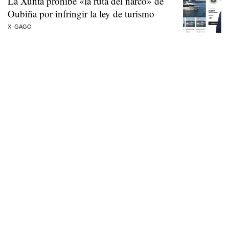
La Xunta prohíbe «la ruta del narco» de
Oubiña por infringir la ley de turismo
X. GAGO