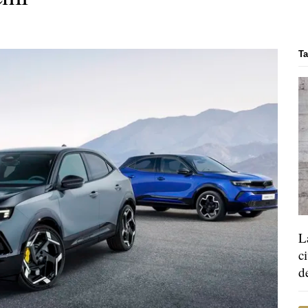
Ta
L
c
d