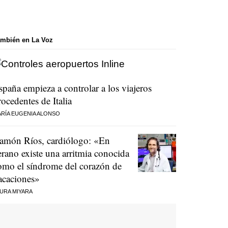
mbién en La Voz
spaña empieza a controlar a los viajeros
rocedentes de Italia
RÍA EUGENIA ALONSO
amón Ríos, cardiólogo: «En
erano existe una arritmia conocida
omo el síndrome del corazón de
acaciones»
URA MIYARA