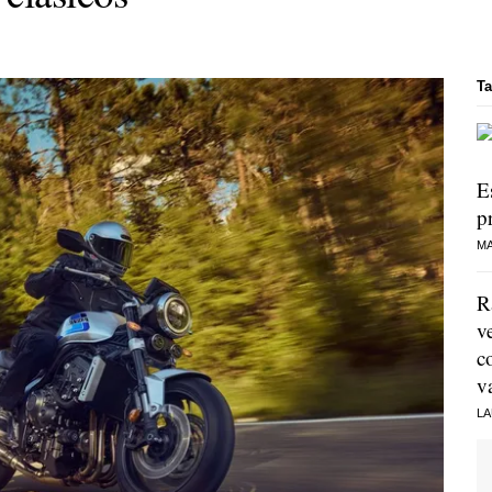
Ta
E
p
MA
R
v
c
v
LA