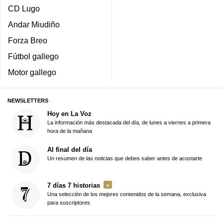
CD Lugo
Andar Miudiño
Forza Breo
Fútbol gallego
Motor gallego
NEWSLETTERS
Hoy en La Voz
La información más destacada del día, de lunes a viernes a primera
hora de la mañana
Al final del día
Un resumen de las noticias que debes saber antes de acostarte
7 días 7 historias
Una selección de los mejores contenidos de la semana, exclusiva
para suscriptores