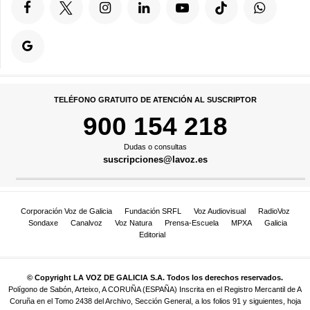
TELÉFONO GRATUITO DE ATENCIÓN AL SUSCRIPTOR
900 154 218
Dudas o consultas
suscripciones@lavoz.es
Corporación Voz de Galicia
Fundación SRFL
Voz Audiovisual
RadioVoz
Sondaxe
Canalvoz
Voz Natura
Prensa-Escuela
MPXA
Galicia
Editorial
© Copyright LA VOZ DE GALICIA S.A. Todos los derechos reservados.
Polígono de Sabón, Arteixo, A CORUÑA (ESPAÑA) Inscrita en el Registro Mercantil de A
Coruña en el Tomo 2438 del Archivo, Sección General, a los folios 91 y siguientes, hoja