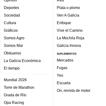
Opinión
Red
Deportes
Plata o plomo
Sociedad
Ven A Galicia
Cultura
Enfoque
Gráficos
Vive el Camino
Somos Agro
La Mochila Roja
Somos Mar
Galicia Innova
Obituarios
SUPLEMENTOS
Mercados
La Galicia Económica
Fugas
El tiempo
Yes
Mundial 2026
Escuela
Torre de Marathon
On, revista de motor
Grada de Río
Opa Racing