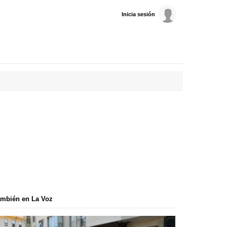
Inicia sesión
mbién en La Voz