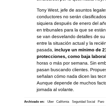
Tony West, jefe de asuntos legal
conductores no serán clasificado
siquiera después de enero del año
en tribunales para la que se está
se van desvelando detalles de su 
entre la situación actual y la re
pasada,
incluye un mínimo de 21
protecciones, como baja labora
horas o más por semana. Sin emba
pasan buscando clientes. Propues
señalan cómo nada dicen las tecno
Aunque depende de muchos factor
jornada al volante.
Archivado en:
Uber
California
Seguridad Social
Paro