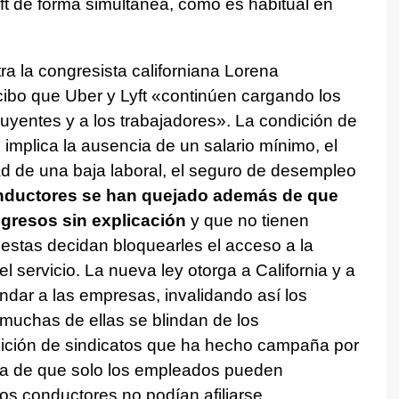
yft de forma simultánea, como es habitual en
ra la congresista californiana Lorena
cibo que Uber y Lyft «continúen cargando los
buyentes y a los trabajadores». La condición de
implica la ausencia de un salario mínimo, el
dad de una baja laboral, el seguro de desempleo
ductores se han quejado además de que
ngresos sin explicación
y que no tienen
 estas decidan bloquearles el acceso a la
l servicio. La nueva ley otorga a California y a
dar a las empresas, invalidando así los
 muchas de ellas se blindan de los
alición de sindicatos que ha hecho campaña por
cia de que solo los empleados pueden
los conductores no podían afiliarse.