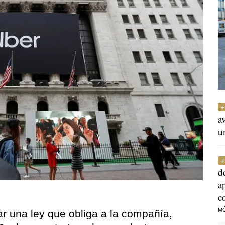
a
u
d
a
c
M
r una ley que obliga a la compañía,