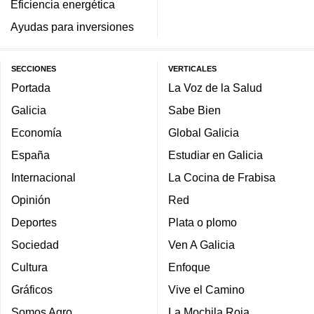
Eficiencia energética
Ayudas para inversiones
SECCIONES
VERTICALES
Portada
La Voz de la Salud
Galicia
Sabe Bien
Economía
Global Galicia
España
Estudiar en Galicia
Internacional
La Cocina de Frabisa
Opinión
Red
Deportes
Plata o plomo
Sociedad
Ven A Galicia
Cultura
Enfoque
Gráficos
Vive el Camino
Somos Agro
La Mochila Roja