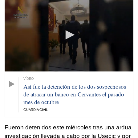
0
seconds
of
18
seconds
Así fue la detención de los dos sospechosos
de atracar un banco en Cervantes el pasado
mes de octubre
GUARDIA CIVIL
Fueron detenidos este miércoles tras una ardua
investigación llevada a cabo por la Usecic y por