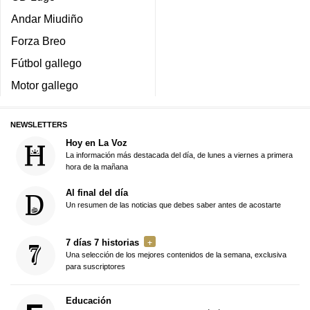
Andar Miudiño
Forza Breo
Fútbol gallego
Motor gallego
NEWSLETTERS
Hoy en La Voz
La información más destacada del día, de lunes a viernes a primera
hora de la mañana
Al final del día
Un resumen de las noticias que debes saber antes de acostarte
7 días 7 historias
Una selección de los mejores contenidos de la semana, exclusiva
para suscriptores
Educación