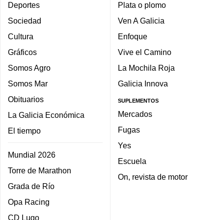
Deportes
Plata o plomo
Sociedad
Ven A Galicia
Cultura
Enfoque
Gráficos
Vive el Camino
Somos Agro
La Mochila Roja
Somos Mar
Galicia Innova
Obituarios
SUPLEMENTOS
Mercados
La Galicia Económica
Fugas
El tiempo
Yes
Mundial 2026
Escuela
Torre de Marathon
On, revista de motor
Grada de Río
Opa Racing
CD Lugo