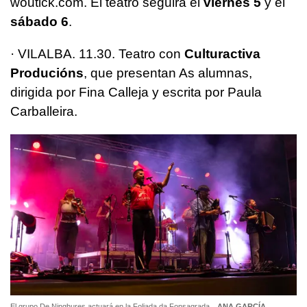
woutick.com. El teatro seguirá el
viernes 5
y el
sábado 6
.
· VILALBA. 11.30. Teatro con
Culturactiva
Producións
, que presentan As alumnas,
dirigida por Fina Calleja y escrita por Paula
Carballeira.
El grupo De Ninghures actuará en la Foliada da Fonsagrada
ANA GARCÍA