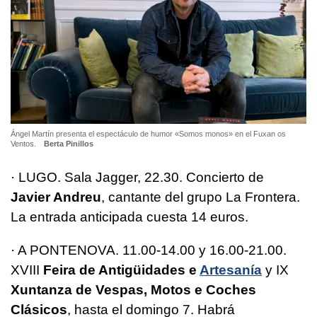
Ángel Martín presenta el espectáculo de humor «Somos monos» en el Fuxan os
Ventos.
Berta Pinillos
· LUGO. Sala Jagger, 22.30. Concierto de
Javier Andreu
, cantante del grupo La Frontera.
La entrada anticipada cuesta 14 euros.
· A PONTENOVA. 11.00-14.00 y 16.00-21.00.
XVIII
Feira de Antigüidades e
Artesanía
y IX
Xuntanza de Vespas, Motos e Coches
Clásicos
, hasta el domingo 7. Habrá