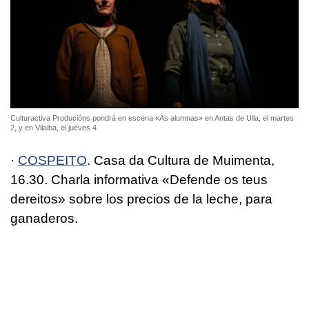
Culturactiva Producións pondrá en escena «As alumnas» en Antas de Ulla, el martes
2, y en Vilalba, el jueves 4
·
COSPEITO
. Casa da Cultura de Muimenta,
16.30. Charla informativa «Defende os teus
dereitos» sobre los precios de la leche, para
ganaderos.