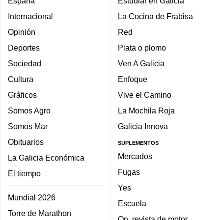
España
Estudiar en Galicia
Internacional
La Cocina de Frabisa
Opinión
Red
Deportes
Plata o plomo
Sociedad
Ven A Galicia
Cultura
Enfoque
Gráficos
Vive el Camino
Somos Agro
La Mochila Roja
Somos Mar
Galicia Innova
Obituarios
SUPLEMENTOS
Mercados
La Galicia Económica
Fugas
El tiempo
Yes
Mundial 2026
Escuela
Torre de Marathon
On, revista de motor