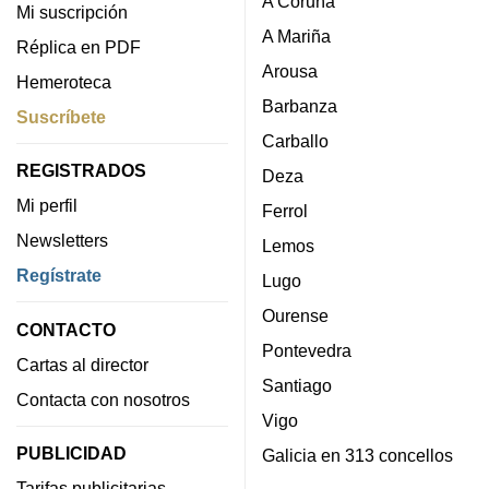
A Coruña
Mi suscripción
A Mariña
Réplica en PDF
Arousa
Hemeroteca
Barbanza
Suscríbete
Carballo
REGISTRADOS
Deza
Mi perfil
Ferrol
Newsletters
Lemos
Regístrate
Lugo
Ourense
CONTACTO
Pontevedra
Cartas al director
Santiago
Contacta con nosotros
Vigo
PUBLICIDAD
Galicia en 313 concellos
Tarifas publicitarias