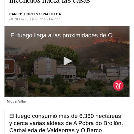
CARLOS CORTÉS
/
FINA ULLOA
MONFORTE, OURENSE / LA VOZ
El fuego llega a las proximidades de O Barco
0
Miguel Villar
seconds
of
1
El fuego consumió más de 6.360 hectáreas
minute,
7
y cerca varias aldeas de A Pobra do Brollón,
seconds
Carballeda de Valdeorras y O Barco