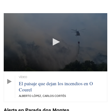
0
seconds
of
1
minute,
1
second
El paisaje que dejan los incendios en O
Courel
ALBERTO LÓPEZ, CARLOS CORTÉS
Alerta en Parada dos Montes