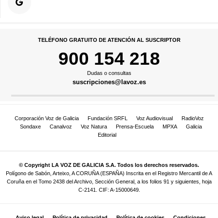
TELÉFONO GRATUITO DE ATENCIÓN AL SUSCRIPTOR
900 154 218
Dudas o consultas
suscripciones@lavoz.es
Corporación Voz de Galicia
Fundación SRFL
Voz Audiovisual
RadioVoz
Sondaxe
Canalvoz
Voz Natura
Prensa-Escuela
MPXA
Galicia
Editorial
© Copyright LA VOZ DE GALICIA S.A. Todos los derechos reservados.
Polígono de Sabón, Arteixo, A CORUÑA (ESPAÑA) Inscrita en el Registro Mercantil de A
Coruña en el Tomo 2438 del Archivo, Sección General, a los folios 91 y siguientes, hoja
C-2141. CIF: A-15000649.
Aviso legal
Política de privacidad
Política de cookies
Condiciones