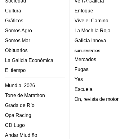
Sociedad
Ven A Galicia
Cultura
Enfoque
Gráficos
Vive el Camino
Somos Agro
La Mochila Roja
Somos Mar
Galicia Innova
Obituarios
SUPLEMENTOS
Mercados
La Galicia Económica
Fugas
El tiempo
Yes
Mundial 2026
Escuela
Torre de Marathon
On, revista de motor
Grada de Río
Opa Racing
CD Lugo
Andar Miudiño