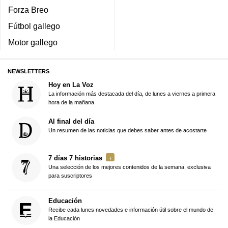
Forza Breo
Fútbol gallego
Motor gallego
NEWSLETTERS
Hoy en La Voz
La información más destacada del día, de lunes a viernes a primera
hora de la mañana
Al final del día
Un resumen de las noticias que debes saber antes de acostarte
7 días 7 historias
Una selección de los mejores contenidos de la semana, exclusiva
para suscriptores
Educación
Recibe cada lunes novedades e información útil sobre el mundo de
la Educación