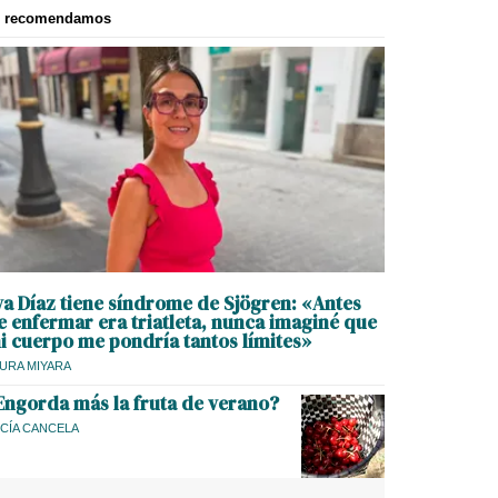
e recomendamos
va Díaz tiene síndrome de Sjögren: «Antes
e enfermar era triatleta, nunca imaginé que
i cuerpo me pondría tantos límites»
URA MIYARA
Engorda más la fruta de verano?
CÍA CANCELA