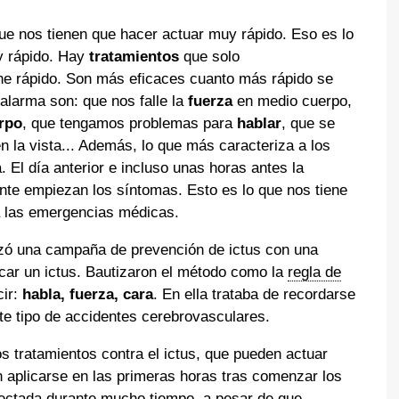
e nos tienen que hacer actuar muy rápido. Eso es lo
y rápido. Hay
tratamientos
que solo
ene rápido. Son más eficaces cuanto más rápido se
alarma son: que nos falle la
fuerza
en medio cuerpo,
rpo
, que tengamos problemas para
hablar
, que se
n la vista... Además, lo que más caracteriza a los
 El día anterior e incluso unas horas antes la
nte empiezan los síntomas. Esto es lo que nos tiene
a las emergencias médicas.
anzó una campaña de prevención de ictus con una
icar un ictus. Bautizaron el método como la
regla de
cir:
habla, fuerza, cara
. En ella trataba de recordarse
ste tipo de accidentes cerebrovasculares.
s tratamientos contra el ictus, que pueden actuar
n aplicarse en las primeras horas tras comenzar los
afectada durante mucho tiempo, a pesar de que