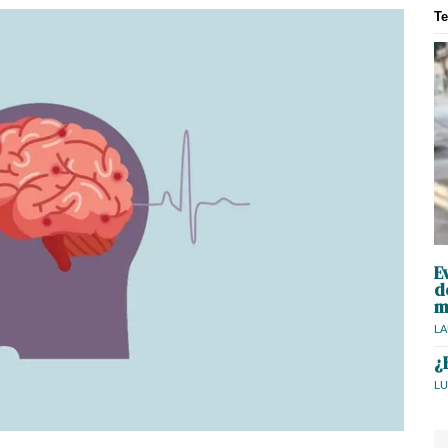
T
E
d
m
LA
¿
LU