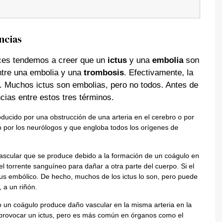
encias
ces tendemos a creer que un
ictus
y una
embolia
son
ntre una embolia y una
trombosis
. Efectivamente, la
. Muchos ictus son embolias, pero no todos. Antes de
cias entre estos tres términos.
oducido por una obstrucción de una arteria en el cerebro o por
ado por los neurólogos y que engloba todos los orígenes de
vascular que se produce debido a la formación de un coágulo en
el torrente sanguíneo para dañar a otra parte del cuerpo. Si el
tus embólico. De hecho, muchos de los ictus lo son, pero puede
 a un riñón.
un coágulo produce daño vascular en la misma arteria en la
provocar un ictus, pero es más común en órganos como el