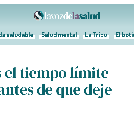
da saludable
Salud mental
La Tribu
El bot
s el tiempo límite
antes de que deje