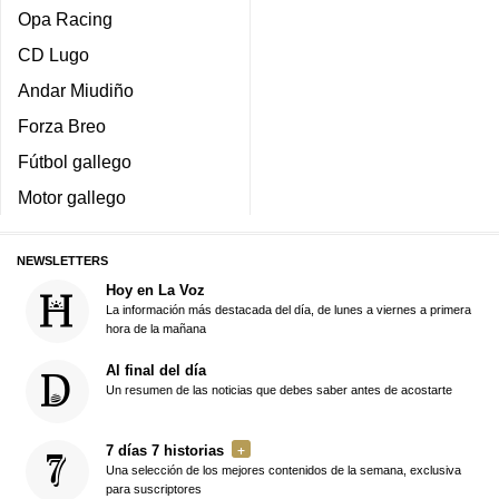
Opa Racing
CD Lugo
Andar Miudiño
Forza Breo
Fútbol gallego
Motor gallego
NEWSLETTERS
Hoy en La Voz
La información más destacada del día, de lunes a viernes a primera
hora de la mañana
Al final del día
Un resumen de las noticias que debes saber antes de acostarte
7 días 7 historias
Una selección de los mejores contenidos de la semana, exclusiva
para suscriptores