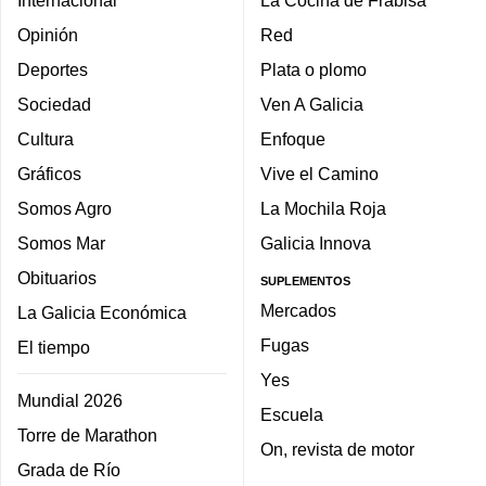
Internacional
La Cocina de Frabisa
Opinión
Red
Deportes
Plata o plomo
Sociedad
Ven A Galicia
Cultura
Enfoque
Gráficos
Vive el Camino
Somos Agro
La Mochila Roja
Somos Mar
Galicia Innova
Obituarios
SUPLEMENTOS
Mercados
La Galicia Económica
Fugas
El tiempo
Yes
Mundial 2026
Escuela
Torre de Marathon
On, revista de motor
Grada de Río