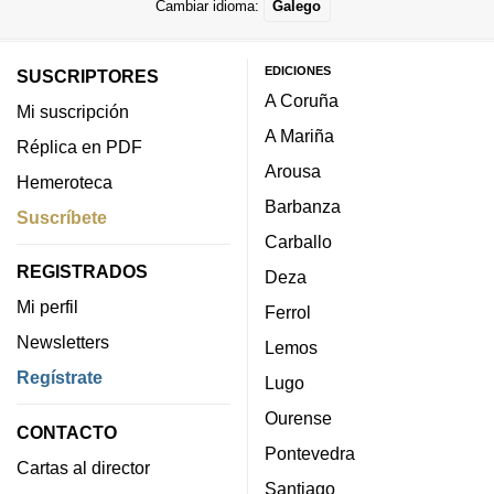
Cambiar idioma:
Galego
EDICIONES
SUSCRIPTORES
A Coruña
Mi suscripción
A Mariña
Réplica en PDF
Arousa
Hemeroteca
Barbanza
Suscríbete
Carballo
REGISTRADOS
Deza
Mi perfil
Ferrol
Newsletters
Lemos
Regístrate
Lugo
Ourense
CONTACTO
Pontevedra
Cartas al director
Santiago