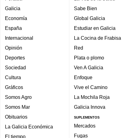
Galicia
Sabe Bien
Economía
Global Galicia
España
Estudiar en Galicia
Internacional
La Cocina de Frabisa
Opinión
Red
Deportes
Plata o plomo
Sociedad
Ven A Galicia
Cultura
Enfoque
Gráficos
Vive el Camino
Somos Agro
La Mochila Roja
Somos Mar
Galicia Innova
Obituarios
SUPLEMENTOS
Mercados
La Galicia Económica
Fugas
El tiempo