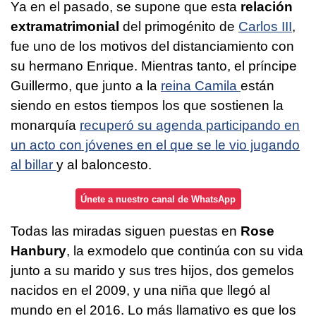
Ya en el pasado, se supone que esta
relación
extramatrimonial
del primogénito de
Carlos III
,
fue uno de los motivos del distanciamiento con
su hermano Enrique. Mientras tanto, el príncipe
Guillermo, que junto a la
reina Camila
están
siendo en estos tiempos los que sostienen la
monarquía
recuperó su agenda participando en
un acto con jóvenes en el que se le vio jugando
al billar
y al baloncesto.
Únete a nuestro canal de WhatsApp
Todas las miradas siguen puestas en
Rose
Hanbury
, la exmodelo que continúa con su vida
junto a su marido y sus tres hijos, dos gemelos
nacidos en el 2009, y una niña que llegó al
mundo en el 2016. Lo más llamativo es que los