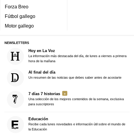
Forza Breo
Fútbol gallego
Motor gallego
NEWSLETTERS
Hoy en La Voz
La información más destacada del día, de lunes a viernes a primera
hora de la mañana
Al final del día
Un resumen de las noticias que debes saber antes de acostarte
7 días 7 historias
Una selección de los mejores contenidos de la semana, exclusiva
para suscriptores
Educación
Recibe cada lunes novedades e información útil sobre el mundo de
la Educación