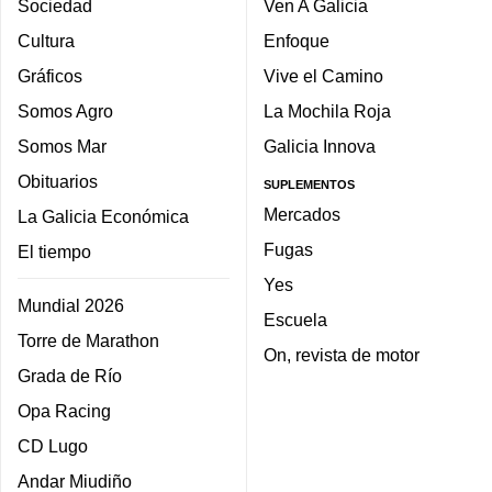
Sociedad
Ven A Galicia
Cultura
Enfoque
Gráficos
Vive el Camino
Somos Agro
La Mochila Roja
Somos Mar
Galicia Innova
Obituarios
SUPLEMENTOS
Mercados
La Galicia Económica
Fugas
El tiempo
Yes
Mundial 2026
Escuela
Torre de Marathon
On, revista de motor
Grada de Río
Opa Racing
CD Lugo
Andar Miudiño