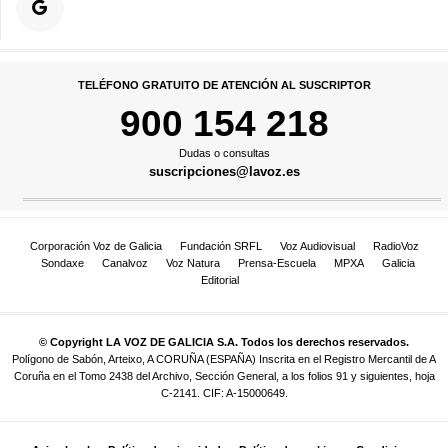
TELÉFONO GRATUITO DE ATENCIÓN AL SUSCRIPTOR
900 154 218
Dudas o consultas
suscripciones@lavoz.es
Corporación Voz de Galicia
Fundación SRFL
Voz Audiovisual
RadioVoz
Sondaxe
Canalvoz
Voz Natura
Prensa-Escuela
MPXA
Galicia
Editorial
© Copyright LA VOZ DE GALICIA S.A. Todos los derechos reservados.
Polígono de Sabón, Arteixo, A CORUÑA (ESPAÑA) Inscrita en el Registro Mercantil de A
Coruña en el Tomo 2438 del Archivo, Sección General, a los folios 91 y siguientes, hoja
C-2141. CIF: A-15000649.