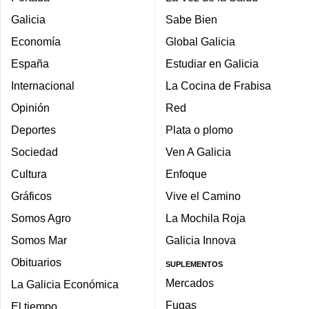
Galicia
Sabe Bien
Economía
Global Galicia
España
Estudiar en Galicia
Internacional
La Cocina de Frabisa
Opinión
Red
Deportes
Plata o plomo
Sociedad
Ven A Galicia
Cultura
Enfoque
Gráficos
Vive el Camino
Somos Agro
La Mochila Roja
Somos Mar
Galicia Innova
Obituarios
SUPLEMENTOS
Mercados
La Galicia Económica
Fugas
El tiempo