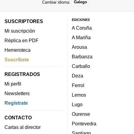
Cambiar idioma:
Galego
EDICIONES
SUSCRIPTORES
A Coruña
Mi suscripción
A Mariña
Réplica en PDF
Arousa
Hemeroteca
Barbanza
Suscríbete
Carballo
REGISTRADOS
Deza
Mi perfil
Ferrol
Newsletters
Lemos
Regístrate
Lugo
Ourense
CONTACTO
Pontevedra
Cartas al director
Santiago