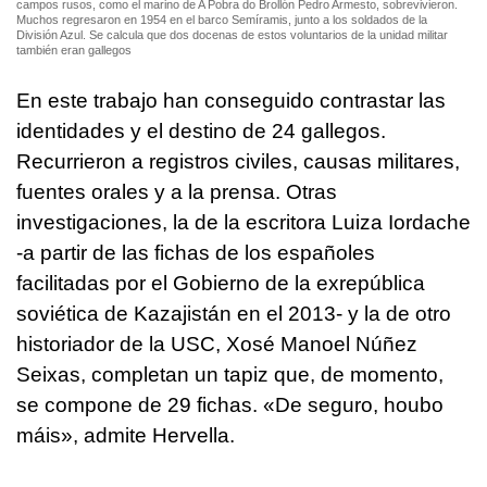
campos rusos, como el marino de A Pobra do Brollón Pedro Armesto, sobrevivieron.
Muchos regresaron en 1954 en el barco Semíramis, junto a los soldados de la
División Azul. Se calcula que dos docenas de estos voluntarios de la unidad militar
también eran gallegos
En este trabajo han conseguido contrastar las
identidades y el destino de 24 gallegos.
Recurrieron a registros civiles, causas militares,
fuentes orales y a la prensa. Otras
investigaciones, la de la escritora Luiza Iordache
-a partir de las fichas de los españoles
facilitadas por el Gobierno de la exrepública
soviética de Kazajistán en el 2013- y la de otro
historiador de la USC, Xosé Manoel Núñez
Seixas, completan un tapiz que, de momento,
se compone de 29 fichas. «
De seguro, houbo
máis
», admite Hervella.