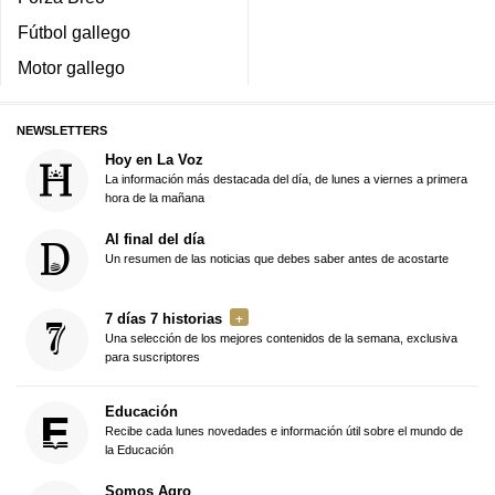
Fútbol gallego
Motor gallego
NEWSLETTERS
Hoy en La Voz
La información más destacada del día, de lunes a viernes a primera
hora de la mañana
Al final del día
Un resumen de las noticias que debes saber antes de acostarte
7 días 7 historias
Una selección de los mejores contenidos de la semana, exclusiva
para suscriptores
Educación
Recibe cada lunes novedades e información útil sobre el mundo de
la Educación
Somos Agro