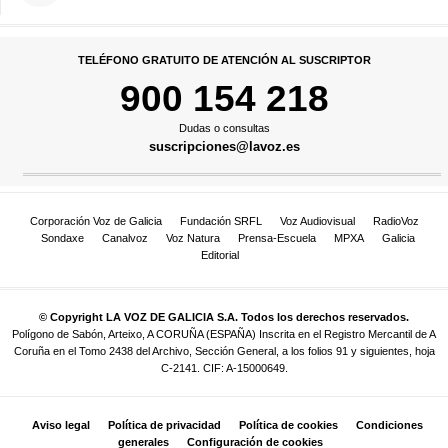
TELÉFONO GRATUITO DE ATENCIÓN AL SUSCRIPTOR
900 154 218
Dudas o consultas
suscripciones@lavoz.es
Corporación Voz de Galicia
Fundación SRFL
Voz Audiovisual
RadioVoz
Sondaxe
Canalvoz
Voz Natura
Prensa-Escuela
MPXA
Galicia
Editorial
© Copyright LA VOZ DE GALICIA S.A. Todos los derechos reservados.
Polígono de Sabón, Arteixo, A CORUÑA (ESPAÑA) Inscrita en el Registro Mercantil de A
Coruña en el Tomo 2438 del Archivo, Sección General, a los folios 91 y siguientes, hoja
C-2141. CIF: A-15000649.
Aviso legal
Política de privacidad
Política de cookies
Condiciones
generales
Configuración de cookies