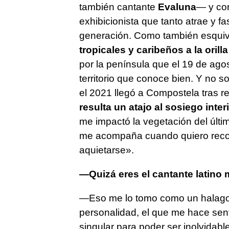
también cantante
Evaluna
— y con
exhibicionista que tanto atrae y fa
generación. Como también esqui
tropicales y caribeños a la orilla
por la península que el 19 de agos
territorio que conoce bien. Y no s
el 2021 llegó a Compostela tras re
resulta un atajo al sosiego inter
me impactó la vegetación del últ
me acompaña cuando quiero record
aquietarse».
—Quizá eres el cantante latino má
—Eso me lo tomo como un halago. 
personalidad, el que me hace sent
singular para poder ser inolvidab