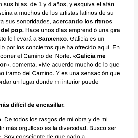
 sus hijas, de 1 y 4 años, y esquiva el afán
scina a muchos de los artistas latinos de su
va sus sonoridades,
acercando los ritmos
 del pop.
Hace unos días emprendió una gira
to lo llevará a
Sanxenxo
. Galicia es un
olo por los conciertos que ha ofrecido aquí. En
correr el Camino del Norte. «
Galicia me
ior
», comenta. «Me acuerdo mucho de lo que
imo tramo del Camino. Y es una sensación que
ar un lugar donde mi interior puede
s difícil de encasillar.
De todos los rasgos de mi obra y de mi
ir más orgulloso es la diversidad. Busco ser
le. Soy consciente de que nado a